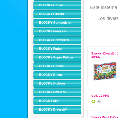
BLOCKY House
Este sistem
BLOCKY Piratas
Los diver
BLOCKY Competicion
BLOCKY Fantasía
BLOCKY Bomberos
BLOCKY Futbol
Blocky | Diversión 
piezas
BLOCKY Super Policía
BLOCKY Chicas
BLOCKY Dinos
BLOCKY X-plorer
BLOCKY Pixeland
Cod. 01-0649
BLOCKY Mini
Ver
BLOCKY DiversiÃ³n
Blocky Mini | X-Plo