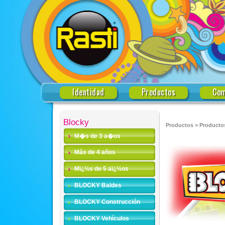
Identidad
Productos
Com
Blocky
Productos
>
Producto
M�s de 3 a�os
Más de 4 años
Mï¿½s de 5 aï¿½os
BLOCKY Baldes
BLOCKY Construcción
BLOCKY Vehículos