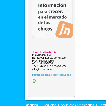
Juguetes Rasti S.A
.
Pueyrredón 4038
B1752AUL Lomas del Mirador
Prov. Buenos Aires
+54 11 4454-5756
+54 11 4453-2152/2562/1985
info@rasti.com.ar
Política de privacidad y seguridad
Identidad
|
Productos
|
Soluciones Empresarias
|
Comp