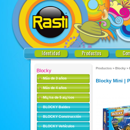
Identidad
Productos
Com
Productos
>
Blocky
>
Blocky
Más de 3 años
Blocky Mini | P
Más de 4 años
Mï¿½s de 5 aï¿½os
BLOCKY Baldes
BLOCKY Construcción
BLOCKY Vehículos