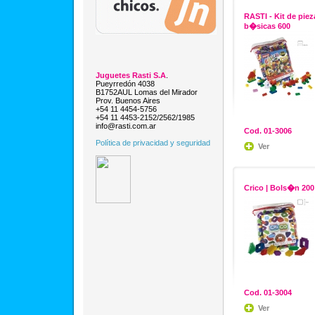
RASTI - Kit de piez
b�sicas 600
Juguetes Rasti S.A
.
Pueyrredón 4038
B1752AUL Lomas del Mirador
Prov. Buenos Aires
+54 11 4454-5756
+54 11 4453-2152/2562/1985
info@rasti.com.ar
Cod. 01-3006
Política de privacidad y seguridad
Ver
Crico | Bols�n 200
Cod. 01-3004
Ver