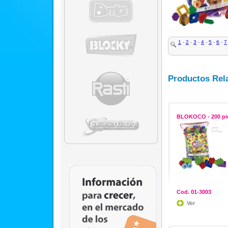
1
-
2
-
3
-
4
-
5
-
6
-
7
Productos Rel
BLOKOCO - 200 pi
Cod. 01-3003
Ver