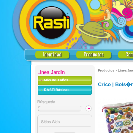
Identidad
Productos
Com
Productos
>
Linea Jar
Linea Jardín
Más de 3 años
Crico | Bols�n
RASTI Básicas