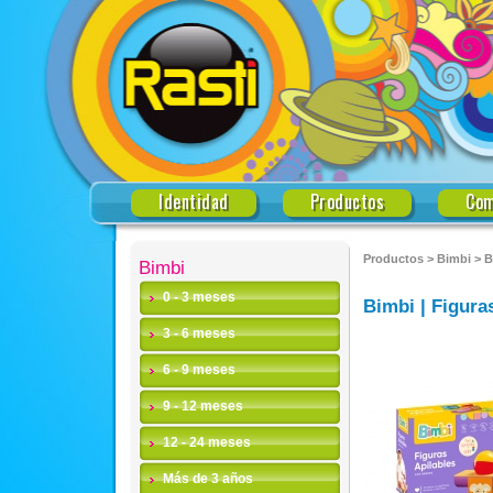
Identidad
Productos
Com
Productos
>
Bimbi
>
B
Bimbi
0 - 3 meses
Bimbi | Figura
3 - 6 meses
6 - 9 meses
9 - 12 meses
12 - 24 meses
Más de 3 años