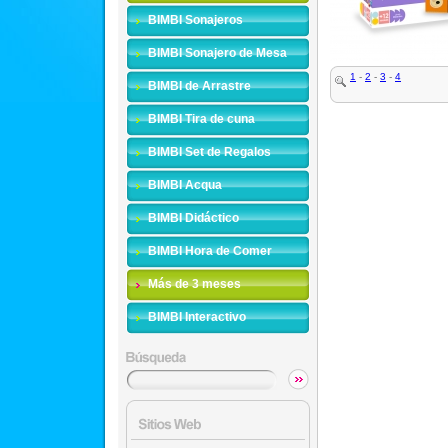
BIMBI Sonajeros
BIMBI Sonajero de Mesa
1
-
2
-
3
-
4
BIMBI de Arrastre
BIMBI Tira de cuna
BIMBI Set de Regalos
BIMBI Acqua
BIMBI Didáctico
BIMBI Hora de Comer
Más de 3 meses
BIMBI Interactivo