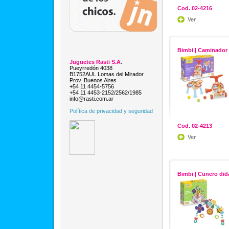
Cod. 02-4216
Ver
Bimbi | Caminador
Juguetes Rasti S.A
.
Pueyrredón 4038
B1752AUL Lomas del Mirador
Prov. Buenos Aires
+54 11 4454-5756
+54 11 4453-2152/2562/1985
info@rasti.com.ar
Política de privacidad y seguridad
Cod. 02-4213
Ver
Bimbi | Cunero did