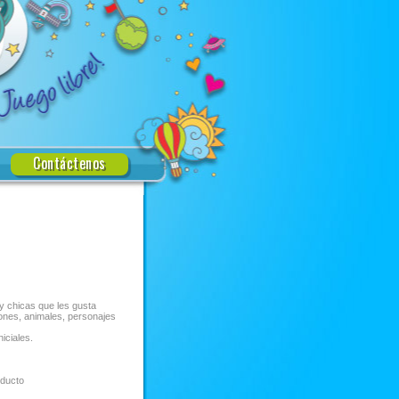
Contáctenos
 y chicas que les gusta
ones, animales, personajes
iciales.
oducto