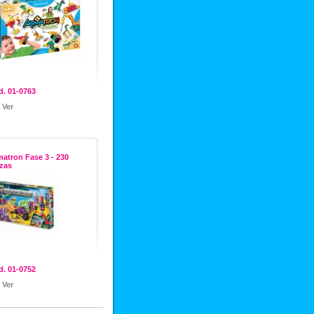
. 01-0763
Ver
atron Fase 3 - 230
zas
. 01-0752
Ver