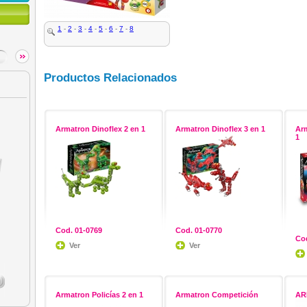
1
-
2
-
3
-
4
-
5
-
6
-
7
-
8
Productos Relacionados
Armatron Dinoflex 2 en 1
Armatron Dinoflex 3 en 1
Ar
1
Cod. 01-0769
Cod. 01-0770
Cod
Ver
Ver
Armatron Policías 2 en 1
Armatron Competición
AR