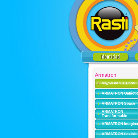
Identidad
Armatron
Mï¿½s de 5 aï¿½os
ARMATRON Galácti
ARMATRON Space
ARMATRON
Transformable
ARMATRON Imagina
ARMATRON flexible