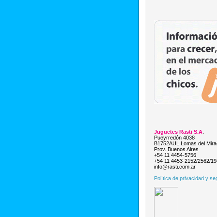
Juguetes Rasti S.A
.
Pueyrredón 4038
B1752AUL Lomas del Mira
Prov. Buenos Aires
+54 11 4454-5756
+54 11 4453-2152/2562/1
info@rasti.com.ar
Política de privacidad y se