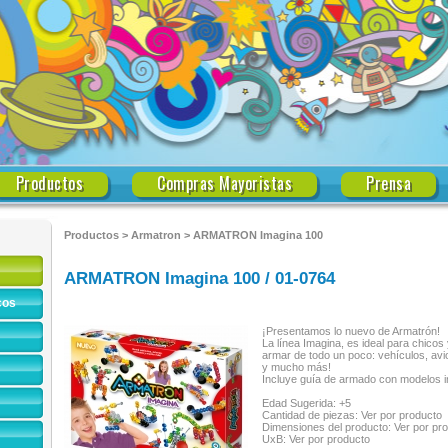
Productos
Compras Mayoristas
Prensa
Productos
>
Armatron
>
ARMATRON Imagina 100
ARMATRON Imagina 100 / 01-0764
cos
¡Presentamos lo nuevo de Armatrón!
La línea Imagina, es ideal para chicos
armar de todo un poco: vehículos, avi
y mucho más!
Incluye guía de armado con modelos in
Edad Sugerida: +5
Cantidad de piezas: Ver por producto
Dimensiones del producto: Ver por pr
UxB: Ver por producto