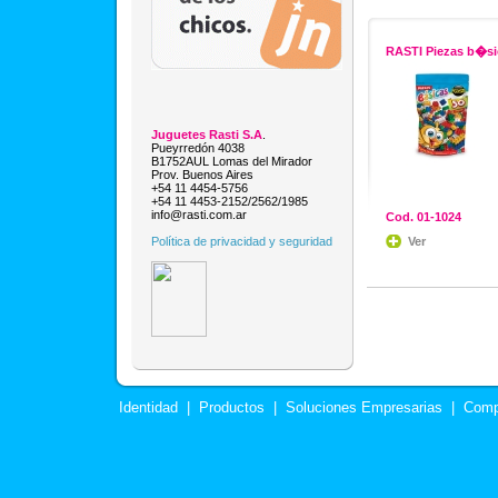
RASTI Piezas b�si
Juguetes Rasti S.A
.
Pueyrredón 4038
B1752AUL Lomas del Mirador
Prov. Buenos Aires
+54 11 4454-5756
+54 11 4453-2152/2562/1985
info@rasti.com.ar
Cod. 01-1024
Ver
Política de privacidad y seguridad
Identidad
|
Productos
|
Soluciones Empresarias
|
Comp