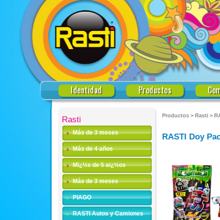
Identidad
Productos
Com
Productos
>
Rasti
>
RA
Rasti
Más de 3 meses
RASTI Doy Pack
Más de 4 años
Mï¿½s de 5 aï¿½os
Más de 3 meses
PIAGO
RASTI Autos y Camiones