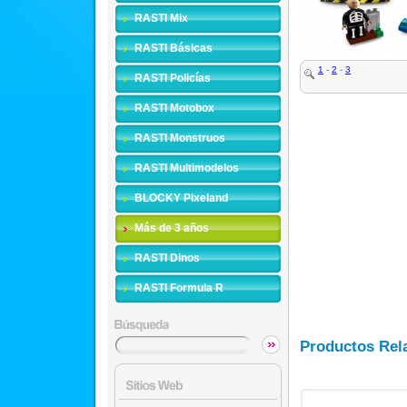
RASTI Mix
RASTI Básicas
1
-
2
-
3
RASTI Policías
RASTI Motobox
RASTI Monstruos
RASTI Multimodelos
BLOCKY Pixeland
Más de 3 años
RASTI Dinos
RASTI Formula R
Productos Rel