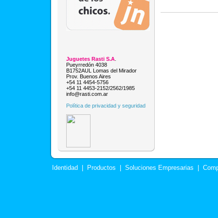
Juguetes Rasti S.A
.
Pueyrredón 4038
B1752AUL Lomas del Mirador
Prov. Buenos Aires
+54 11 4454-5756
+54 11 4453-2152/2562/1985
info@rasti.com.ar
Política de privacidad y seguridad
Identidad
|
Productos
|
Soluciones Empresarias
|
Comp