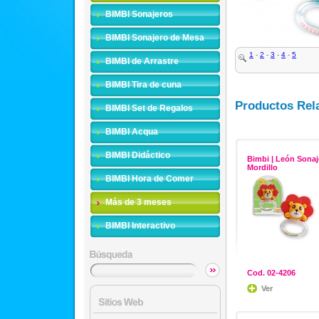
BIMBI Sonajeros
BIMBI Sonajero de Mesa
1
-
2
-
3
-
4
-
5
BIMBI de Arrastre
BIMBI Tira de cuna
Productos Rel
BIMBI Set de Regalos
BIMBI Acqua
BIMBI Didáctico
Bimbi | León Sonaj
Mordillo
BIMBI Hora de Comer
Más de 3 meses
BIMBI Interactivo
Cod. 02-4206
Ver