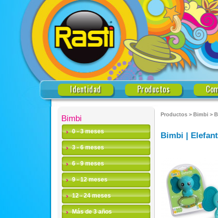
Identidad
Productos
Com
Productos
>
Bimbi
>
B
Bimbi
0 - 3 meses
Bimbi | Elefan
3 - 6 meses
6 - 9 meses
9 - 12 meses
12 - 24 meses
Más de 3 años