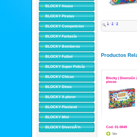
BLOCKY House
BLOCKY Piratas
1
-
2
-
3
BLOCKY Competicion
BLOCKY Fantasía
BLOCKY Bomberos
Productos Rel
BLOCKY Futbol
BLOCKY Super Policía
BLOCKY Chicas
Blocky | Diversión 
piezas
BLOCKY Dinos
BLOCKY X-plorer
BLOCKY Pixeland
BLOCKY Mini
BLOCKY DiversiÃ³n
Cod. 01-0649
Ver