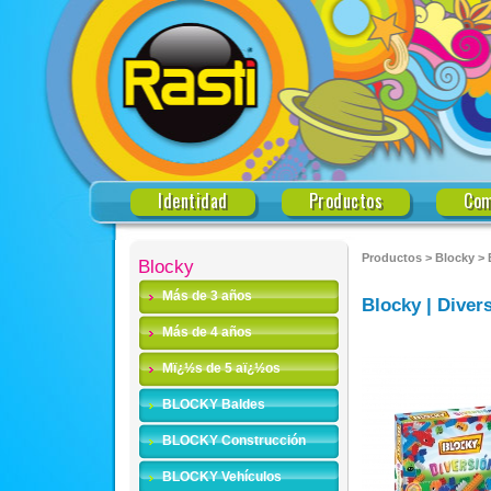
Identidad
Productos
Com
Productos
>
Blocky
>
Blocky
Más de 3 años
Blocky | Diver
Más de 4 años
Mï¿½s de 5 aï¿½os
BLOCKY Baldes
BLOCKY Construcción
BLOCKY Vehículos