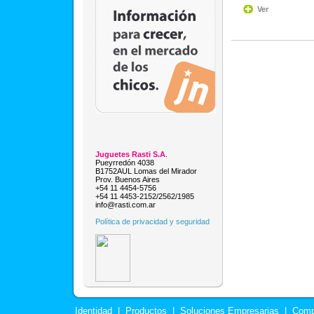
Ver
Juguetes Rasti S.A
.
Pueyrredón 4038
B1752AUL Lomas del Mirador
Prov. Buenos Aires
+54 11 4454-5756
+54 11 4453-2152/2562/1985
info@rasti.com.ar
Política de privacidad y seguridad
Identidad
|
Productos
|
Soluciones Empresarias
|
Comp