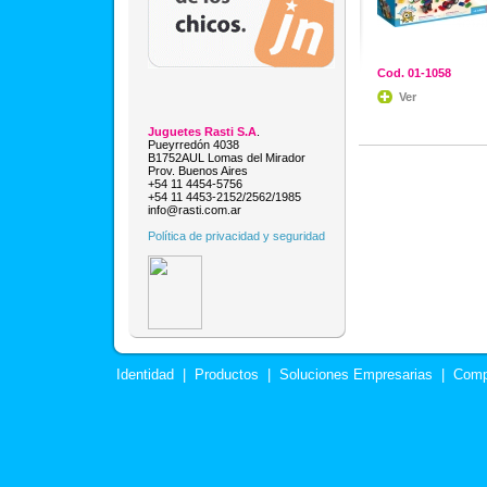
Cod. 01-1058
Ver
Juguetes Rasti S.A
.
Pueyrredón 4038
B1752AUL Lomas del Mirador
Prov. Buenos Aires
+54 11 4454-5756
+54 11 4453-2152/2562/1985
info@rasti.com.ar
Política de privacidad y seguridad
Identidad
|
Productos
|
Soluciones Empresarias
|
Comp