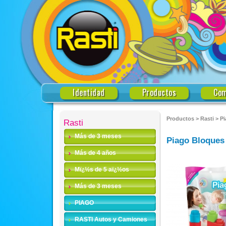
Identidad
Productos
Com
Productos
>
Rasti
>
Pi
Rasti
Más de 3 meses
Piago Bloques
Más de 4 años
Mï¿½s de 5 aï¿½os
Más de 3 meses
PIAGO
RASTI Autos y Camiones