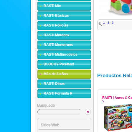
RASTI Mix
RASTI Básicas
1
-
2
-
3
RASTI Policías
RASTI Motobox
RASTI Monstruos
RASTI Multimodelos
BLOCKY Pixeland
Más de 3 años
Productos Rel
RASTI Dinos
RASTI Formula R
RASTI | Autos & C
5